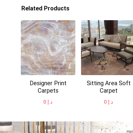
Related Products
Designer Print
Sitting Area Soft
Carpets
Carpet
0
د.إ
0
د.إ
Ho