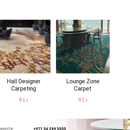
Hall Designer
Lounge Zone
Carpeting
Carpet
0
د.إ
0
د.إ
льности
+971 54 299 5555