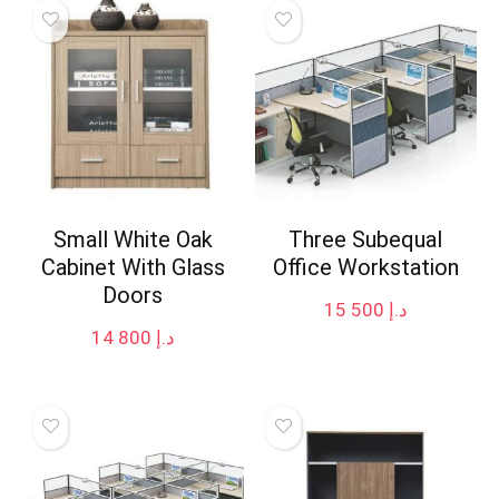
Small White Oak
Three Subequal
Cabinet With Glass
Office Workstation
Doors
15 500
د.إ
14 800
د.إ