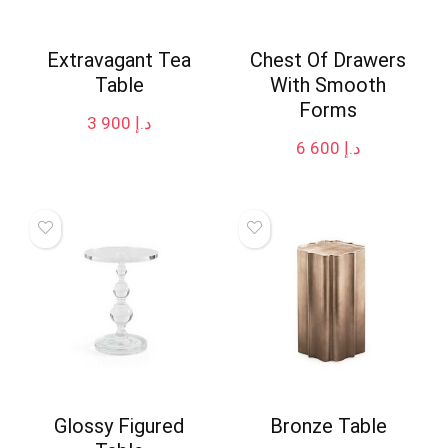
Extravagant Tea
Chest Of Drawers
Table
With Smooth
Forms
3 900
د.إ
6 600
د.إ
Glossy Figured
Bronze Table