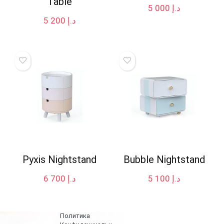
Table
5 000
د.إ
5 200
د.إ
Pyxis Nightstand
Bubble Nightstand
6 700
د.إ
5 100
د.إ
Политика