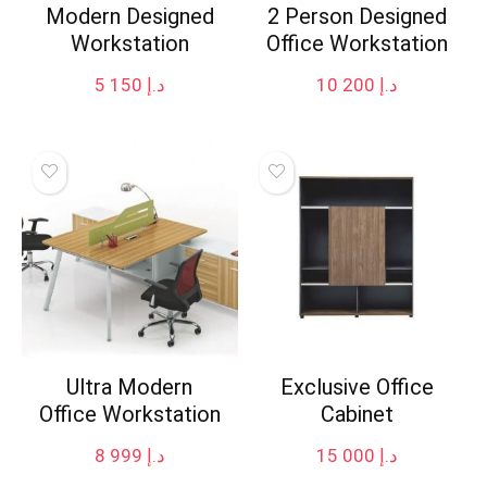
Modern Designed
2 Person Designed
Workstation
Office Workstation
5 150
د.إ
10 200
د.إ
Ultra Modern
Exclusive Office
Office Workstation
Cabinet
8 999
د.إ
15 000
د.إ