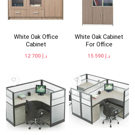
White Oak Office
White Oak Cabinet
Cabinet
For Office
12 700
د.إ
15 590
د.إ