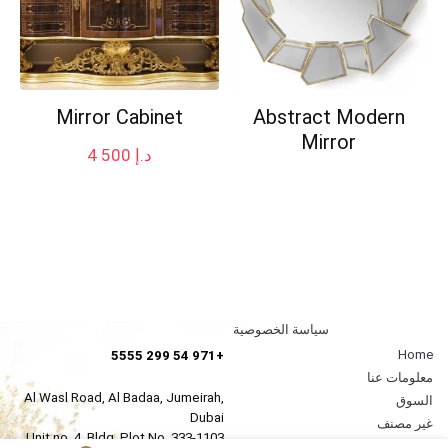
Mirror Cabinet
Abstract Modern
Mirror
د.إ
4 500
سياسة الخصوصية
Home
+971 54 299 5555
معلومات عنا
Al Wasl Road, Al Badaa, Jumeirah,
السوق
Dubai
غير مصنف
Unit no. 4, Bldg. Plot No, 333-1103
اتصل بنا