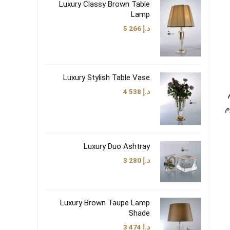
Luxury Classy Brown Table
Lamp
د.إ
5 266
Luxury Stylish Table Vase
د.إ
4 538
وم
Luxury Duo Ashtray
د.إ
3 280
Luxury Brown Taupe Lamp
Shade
د.إ
3 474