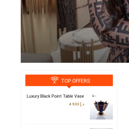
TOP OFFERS
Luxury Black Point Table Vase
د.إ
4 533