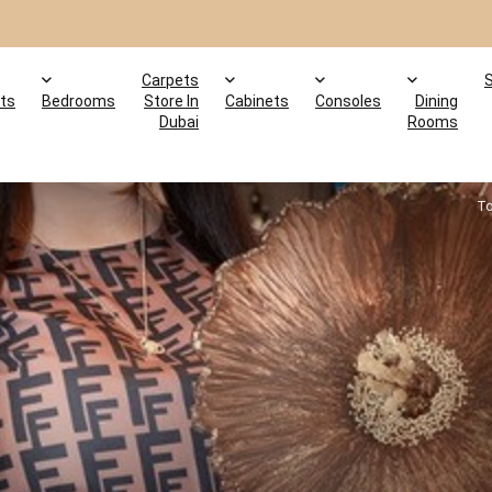
Carpets
ts
Bedrooms
Store In
Cabinets
Consoles
Dining
Dubai
Rooms
To