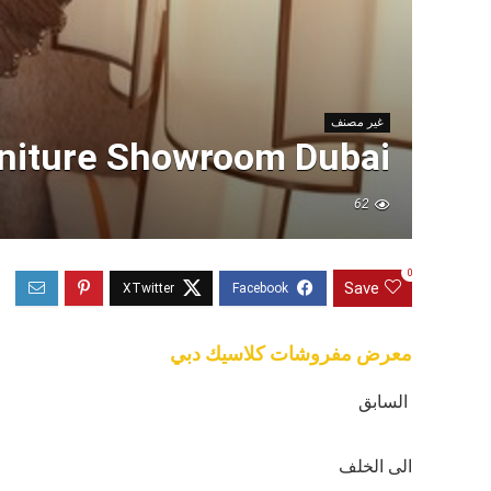
غير مصنف
rniture Showroom Dubai
62
0
Save
معرض مفروشات كلاسيك دبي
السابق
الى الخلف