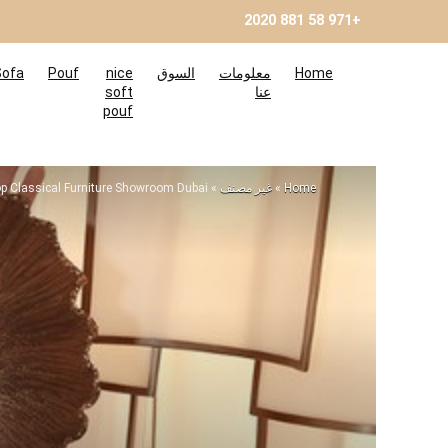
+971 58 881 2020
Home
معلومات
السوق
nice
Pouf
Sofa
عنا
soft
pouf
Home
»
غير مصنف
»
p Classical Furniture Showroom Dubai